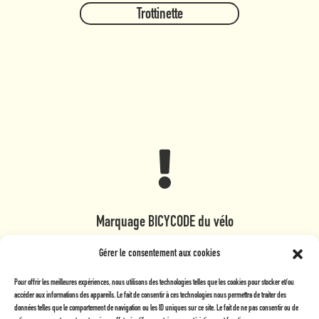
Trottinette

Marquage BICYCODE du vélo
Mesure de sécurité contre le vol
Gérer le consentement aux cookies
En savoir plus cliquez ici
Pour offrir les meilleures expériences, nous utilisons des technologies telles que les cookies pour stocker et/ou
accéder aux informations des appareils. Le fait de consentir à ces technologies nous permettra de traiter des
Bicycode
19€
15 min
données telles que le comportement de navigation ou les ID uniques sur ce site. Le fait de ne pas consentir ou de