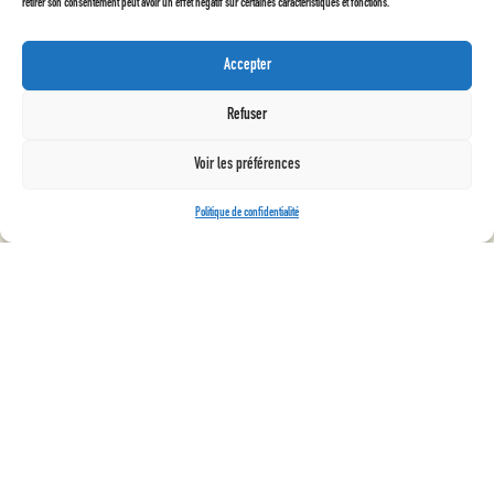
retirer son consentement peut avoir un effet négatif sur certaines caractéristiques et fonctions.
Accepter
Refuser
Voir les préférences
Politique de confidentialité

Révisions : sur RDV
Contrôle,
réglage et
serrage
suivants :
24
Révision
position,
39€
-